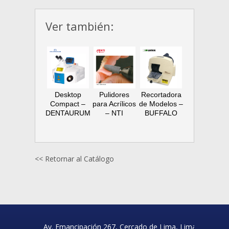
Ver también:
Desktop
Pulidores
Recortadora
Compact –
para Acrílicos
de Modelos –
DENTAURUM
– NTI
BUFFALO
<< Retornar al Catálogo
Av. Emancipación 267, Cercado de Lima, Lima